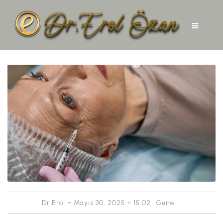
-
-
Dr Erol
Mayıs 30, 2025
15:02
Genel