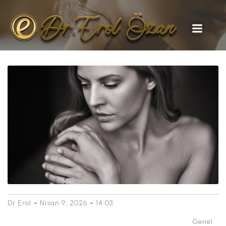
-
-
Dr Erol
Nisan 9, 2026
14:03
Genel