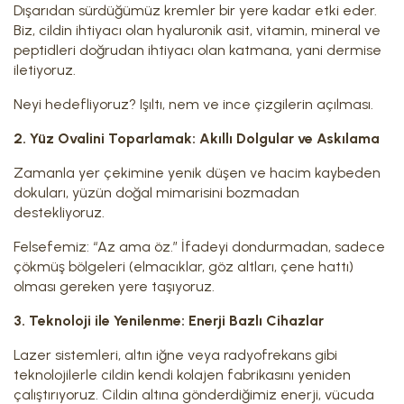
Dışarıdan sürdüğümüz kremler bir yere kadar etki eder.
Biz, cildin ihtiyacı olan hyaluronik asit, vitamin, mineral ve
peptidleri doğrudan ihtiyacı olan katmana, yani dermise
iletiyoruz.
Neyi hedefliyoruz? Işıltı, nem ve ince çizgilerin açılması.
2. Yüz Ovalini Toparlamak: Akıllı Dolgular ve Askılama
Zamanla yer çekimine yenik düşen ve hacim kaybeden
dokuları, yüzün doğal mimarisini bozmadan
destekliyoruz.
Felsefemiz: “Az ama öz.” İfadeyi dondurmadan, sadece
çökmüş bölgeleri (elmacıklar, göz altları, çene hattı)
olması gereken yere taşıyoruz.
3. Teknoloji ile Yenilenme: Enerji Bazlı Cihazlar
Lazer sistemleri, altın iğne veya radyofrekans gibi
teknolojilerle cildin kendi kolajen fabrikasını yeniden
çalıştırıyoruz. Cildin altına gönderdiğimiz enerji, vücuda