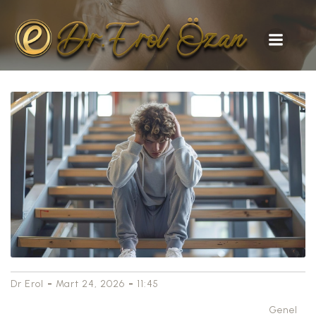
-
-
Dr Erol
Mart 24, 2026
11:45
Genel